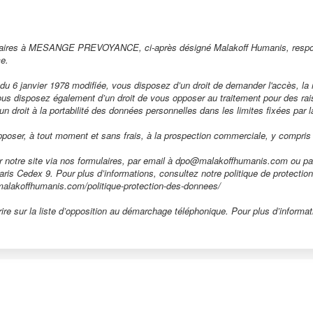
ssaires à MESANGE PREVOYANCE, ci-après désigné Malakoff Humanis, responsa
ce.
s du 6 janvier 1978 modifiée, vous disposez d’un droit de demander l'accès, la 
ous disposez également d’un droit de vous opposer au traitement pour des raiso
d’un droit à la portabilité des données personnelles dans les limites fixées par la
pposer, à tout moment et sans frais, à la prospection commerciale, y compris l
r notre site via nos formulaires, par email à dpo@malakoffhumanis.com ou pa
 Paris Cedex 9. Pour plus d’informations, consultez notre politique de protect
w.malakoffhumanis.com/politique-protection-des-donnees/
re sur la liste d’opposition au démarchage téléphonique. Pour plus d’informati