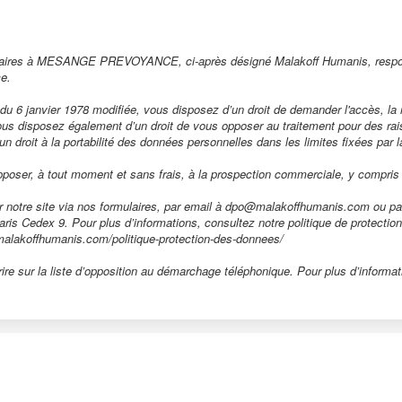
ssaires à MESANGE PREVOYANCE, ci-après désigné Malakoff Humanis, responsa
ce.
s du 6 janvier 1978 modifiée, vous disposez d’un droit de demander l'accès, la 
ous disposez également d’un droit de vous opposer au traitement pour des raiso
d’un droit à la portabilité des données personnelles dans les limites fixées par la
pposer, à tout moment et sans frais, à la prospection commerciale, y compris l
r notre site via nos formulaires, par email à dpo@malakoffhumanis.com ou pa
 Paris Cedex 9. Pour plus d’informations, consultez notre politique de protect
w.malakoffhumanis.com/politique-protection-des-donnees/
re sur la liste d’opposition au démarchage téléphonique. Pour plus d’informati